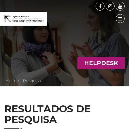
FACEBOOK
INSTAG
YOU
TOG
HELPDESK
Início
Pesquisa
RESULTADOS DE
PESQUISA