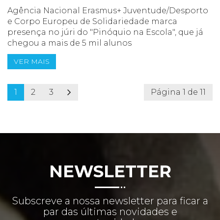
Agência Nacional Erasmus+ Juventude/Desporto
e Corpo Europeu de Solidariedade marca
presença no júri do "Pinóquio na Escola", que já
chegou a mais de 5 mil alunos
VER MAIS
1
2
3
Página 1 de 11
NEWSLETTER
Subscreve a nossa newsletter para ficar a
par das últimas novidades e