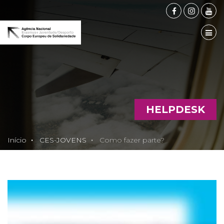
FACEBOOK
INSTAG
YOU
TOG
HELPDESK
Início
CES-JOVENS
Como fazer parte?