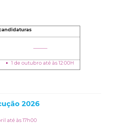
candidaturas
______
1 de outubro até às 12:00H
cução 2026
ril até às 17h00