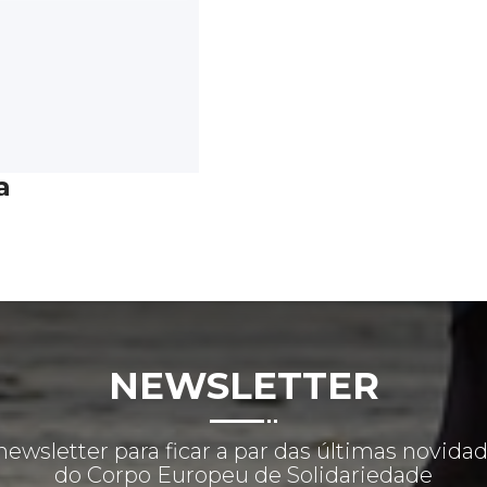
a
NEWSLETTER
newsletter para ficar a par das últimas novida
do Corpo Europeu de Solidariedade