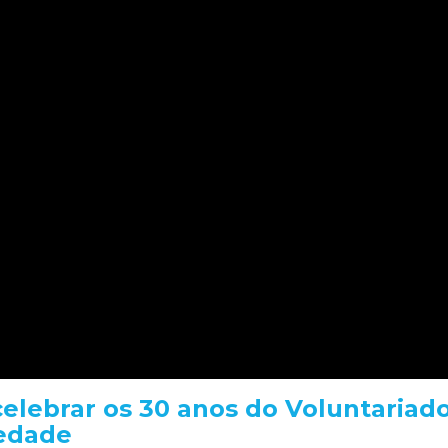
elebrar os 30 anos do Voluntariad
iedade