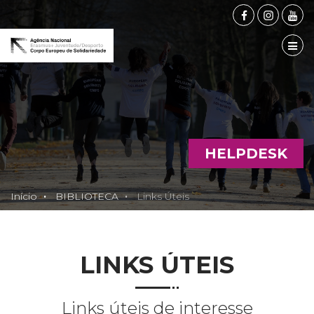
FACEBOOK
INSTAG
YOU
TOG
HELPDESK
Início
BIBLIOTECA
Links Úteis
LINKS ÚTEIS
Links úteis de interesse