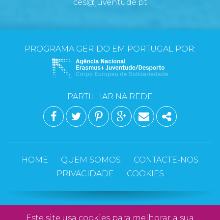
ces@juventude.pt
PROGRAMA GERIDO EM PORTUGAL POR:
PARTILHAR NA REDE
FACEBOOK
TWITTER
PINTEREST
GOOGLE PLUS
EMAIL
SHARE
HOME
QUEM SOMOS
CONTACTE-NOS
PRIVACIDADE
COOKIES
Copyright © 2026 CES - Corpo Europeu de
Este site usa
cookies
para melhorar a sua