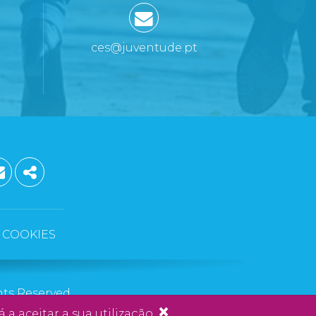
ces@juventude.pt
ST
GLE PLUS
EMAIL
SHARE
COOKIES
hts Reserved
×
 a aceitar a sua utilização