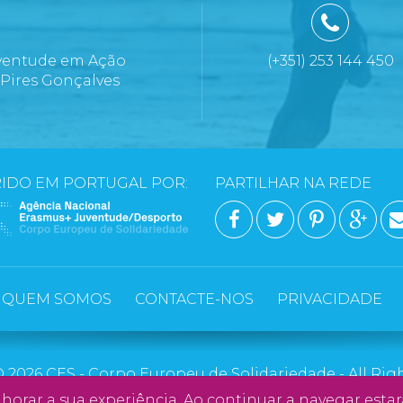
ventude em Ação
(+351) 253 144 450
 Pires Gonçalves
a
IDO EM PORTUGAL POR:
PARTILHAR NA REDE
FACEBOOK
TWITTER
PINTERE
GOO
QUEM SOMOS
CONTACTE-NOS
PRIVACIDADE
 2026 CES - Corpo Europeu de Solidariedade - All Rig
WebDesign by
Global Pixel
orar a sua experiência. Ao continuar a navegar estará