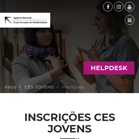
FACEBOOK
INSTAG
YOU
TOG
HELPDESK
Início
CES-JOVENS
Inscrições
INSCRIÇÕES CES
JOVENS