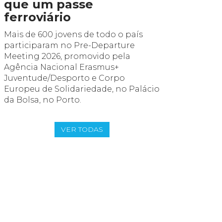
que um passe
Eurod
ferroviário
Na véspe
Meeting 
Mais de 600 jovens de todo o país
Eurodesk 
participaram no Pre-Departure
multipli
Meeting 2026, promovido pela
encontro 
Agência Nacional Erasmus+
experiên
Juventude/Desporto e Corpo
Europeu de Solidariedade, no Palácio
da Bolsa, no Porto.
VER TODAS