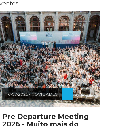
ventos.
+
16-07-2026 · NOVIDADES
25-07-2
Pre Departure Meeting
Encon
2026 - Muito mais do
Multi