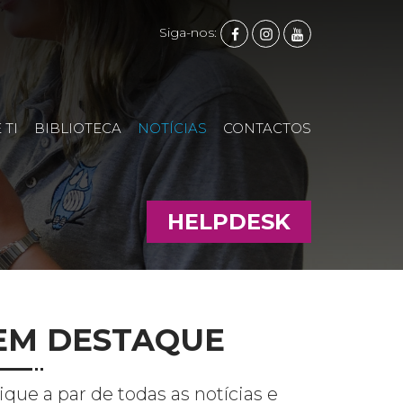
FACEBOOK
INSTAGRAM
YOUTUBE
Siga-nos:
 TI
BIBLIOTECA
NOTÍCIAS
CONTACTOS
HELPDESK
EM DESTAQUE
ique a par de todas as notícias e