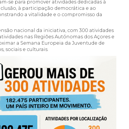
Eurodesk 2026
iram-se para promover atividades dedicadas à
inclusão, à participação democrática e ao
Na véspera da Pre-Departure
strando a vitalidade e o compromisso da
Meeting DiscoverEU 2026, a Rede
Eurodesk Portugal reuniu os seus
nsão nacional da iniciativa, com 300 atividades
multiplicadores no Porto para um
 atividades nas Regiões Autónomas dos Açores e
encontro de formação, partilha de
roximar a Semana Europeia da Juventude de
experiências e networking
, sociais e culturais.