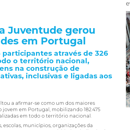
e
a Juventude gerou
ades em Portugal
5 participantes através de 326
do o território nacional,
vens na construção de
tivas, inclusivas e ligadas aos
+
25-07-2026 · NOVIDADES
ltou a afirmar-se como um dos maiores
 jovem em Portugal, mobilizando 182.475
Encontro de
alizadas em todo o território nacional.
Multiplicadores da Rede
s, escolas, municípios, organizações da