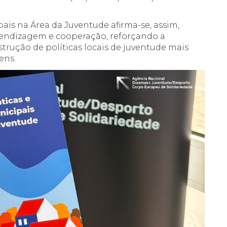
pais na Área da Juventude afirma-se, assim,
endizagem e cooperação, reforçando a
trução de políticas locais de juventude mais
ens.