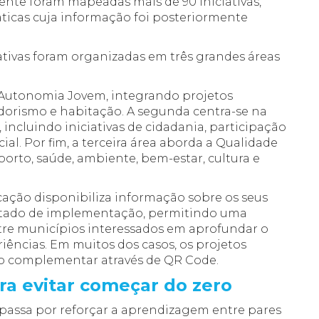
mente foram mapeadas mais de 90 iniciativas,
áticas cuja informação foi posteriormente
iciativas foram organizadas em três grandes áreas
 Autonomia Jovem, integrando projetos
orismo e habitação. A segunda centra-se na
incluindo iniciativas de cidadania, participação
ial. Por fim, a terceira área aborda a Qualidade
porto, saúde, ambiente, bem-estar, cultura e
icação disponibiliza informação sobre os seus
e estado de implementação, permitindo uma
entre municípios interessados em aprofundar o
ncias. Em muitos dos casos, os projetos
ão complementar através de QR Code.
ra evitar começar do zero
 passa por reforçar a aprendizagem entre pares