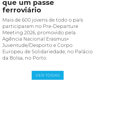
que um passe
Eurod
ferroviário
Na véspe
Meeting 
Mais de 600 jovens de todo o país
Eurodesk 
participaram no Pre-Departure
multipli
Meeting 2026, promovido pela
encontro 
Agência Nacional Erasmus+
experiên
Juventude/Desporto e Corpo
Europeu de Solidariedade, no Palácio
da Bolsa, no Porto.
VER TODAS