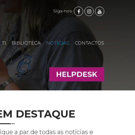
FACEBOOK
INSTAGRAM
YOUTUBE
Siga-nos:
 TI
BIBLIOTECA
NOTÍCIAS
CONTACTOS
HELPDESK
EM DESTAQUE
ique a par de todas as notícias e