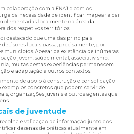
Eurodesk 2026
em colaboração com a FNAJ e com os
Na véspera da Pre-Departure
urge da necessidade de identificar, mapear e dar
Meeting DiscoverEU 2026, a Rede
r implementadas localmente na área da
Eurodesk Portugal reuniu os seus
a dos respetivos territórios.
multiplicadores no Porto para um
oi destacado que uma das principais
encontro de formação, partilha de
e decisores locais passa, precisamente, por
experiências e networking
s municípios. Apesar da existência de inúmeras
cipação jovem, saúde mental, associativismo,
nia, muitas destas experiências permanecem
ação e adaptação a outros contextos.
trumento de apoio à construção e consolidação
do exemplos concretos que podem servir de
pais, organizações juvenis e outros agentes que
vens.
ocais de juventude
recolha e validação de informação junto dos
tificar dezenas de práticas atualmente em