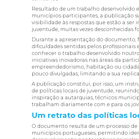
Resultado de um trabalho desenvolvido 
municípios participantes, a publicação s
visibilidade às respostas que estão a se
juventude, muitas vezes desconhecidas for
Durante a apresentação do documento, f
dificuldades sentidas pelos profissionais 
conhecer o trabalho desenvolvido noutro
iniciativas inovadoras nas áreas da parti
empreendedorismo, habitação ou cidada
pouco divulgadas, limitando a sua replic
A publicação constitui, por isso, um ins
de políticas locais de juventude, reunin
inspiração a autarquias, técnicos munici
trabalham diariamente com e para os jo
Um retrato das políticas l
O documento resulta de um processo de 
municípios portugueses, permitindo iden