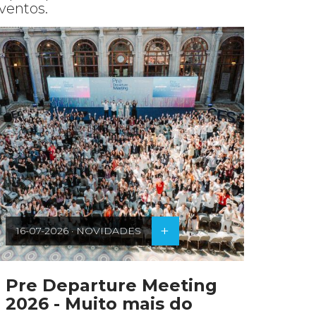
ventos.
+
16-07-2026 · NOVIDADES
25-07-2
Pre Departure Meeting
Encon
2026 - Muito mais do
Multi