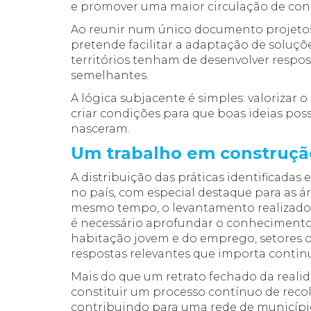
e promover uma maior circulação de con
Ao reunir num único documento projetos
pretende facilitar a adaptação de soluçõe
territórios tenham de desenvolver respo
semelhantes.
A lógica subjacente é simples: valorizar o 
criar condições para que boas ideias pos
nasceram.
Um trabalho em construçã
A distribuição das práticas identificadas 
no país, com especial destaque para as á
mesmo tempo, o levantamento realizado 
é necessário aprofundar o conheciment
habitação jovem e do emprego, setores 
respostas relevantes que importa continua
Mais do que um retrato fechado da reali
constituir um processo contínuo de recolh
contribuindo para uma rede de municípi