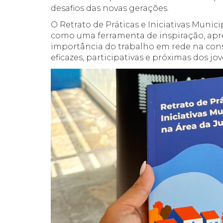
desafios das novas gerações.
O Retrato de Práticas e Iniciativas Munici
como uma ferramenta de inspiração, apr
importância do trabalho em rede na cons
eficazes, participativas e próximas dos jov