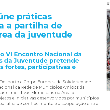
e
úne práticas
a a partilha de
rea da juventude
 VI Encontro Nacional da
s da Juventude pretende
s fortes, participativas e
+
25-07-2026 · NOVIDADES
Desporto e Corpo Europeu de Solidariedade
acional da Rede de Municípios Amigos da
as e Iniciativas Municipais na Área da
Encontro de
tos e iniciativas desenvolvidos por municípios
a partilha de conhecimento e a cooperação entre
Multiplicadores da Rede