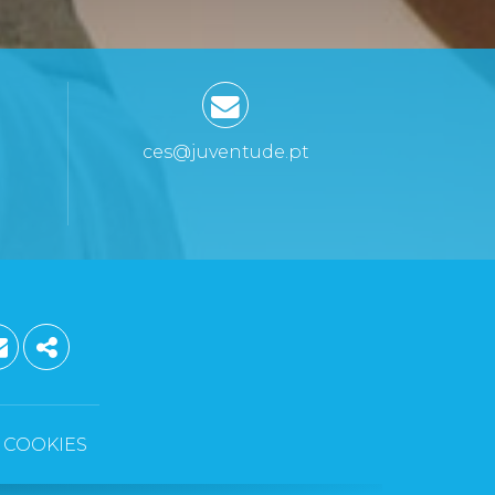
ces@juventude.pt
ST
GLE PLUS
EMAIL
SHARE
COOKIES