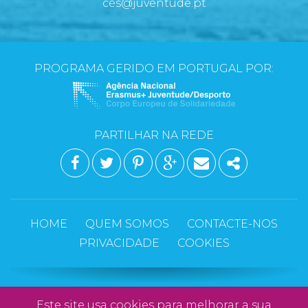
ces@juventude.pt
PROGRAMA GERIDO EM PORTUGAL POR:
PARTILHAR NA REDE
FACEBOOK
TWITTER
PINTEREST
GOOGLE PLUS
EMAIL
SHARE
HOME
QUEM SOMOS
CONTACTE-NOS
PRIVACIDADE
COOKIES
Copyright © 2026 CES - Corpo Europeu de
Este site usa
cookies
para melhorar a sua