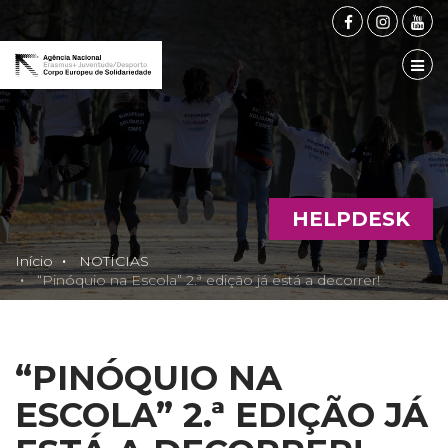
FACEBOOK
INSTAG
YOU
TOG
HELPDESK
Início
NOTÍCIAS
“Pinóquio na Escola” 2.ª edição já está a decorrer!
“PINÓQUIO NA
ESCOLA” 2.ª EDIÇÃO JÁ