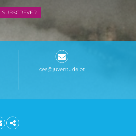
SUBSCREVER
ces@juventude.pt
ST
GLE PLUS
EMAIL
SHARE