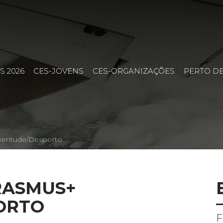
S 2026
CES-JOVENS
CES-ORGANIZAÇÕES
PERTO DE
ventude/Desporto
RASMUS+
ORTO
F