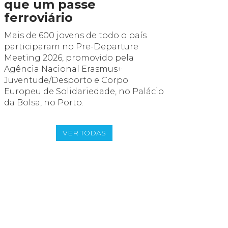
que um passe
Eurod
ferroviário
Na véspe
Meeting 
Mais de 600 jovens de todo o país
Eurodesk 
participaram no Pre-Departure
multipli
Meeting 2026, promovido pela
encontro 
Agência Nacional Erasmus+
experiên
Juventude/Desporto e Corpo
Europeu de Solidariedade, no Palácio
da Bolsa, no Porto.
VER TODAS