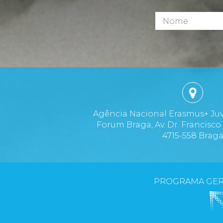
Agência Nacional Erasmus+ Ju
Forum Braga, Av. Dr. Francisco
4715-558 Brag
PROGRAMA GER