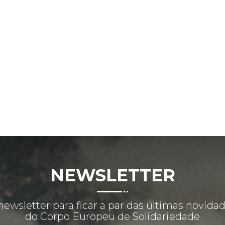
NEWSLETTER
newsletter para ficar a par das últimas novida
do Corpo Europeu de Solidariedade