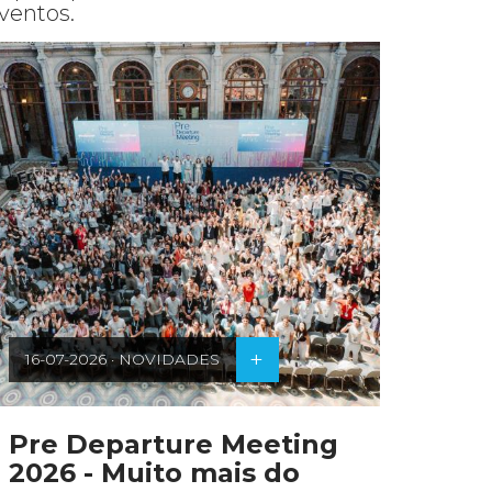
ventos.
+
16-07-2026 · NOVIDADES
25-07-2
Pre Departure Meeting
Encon
2026 - Muito mais do
Multi