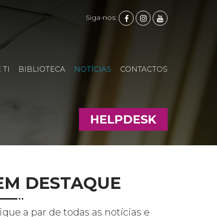
FACEBOOK
INSTAGRAM
YOUTUBE
Siga-nos:
 TI
BIBLIOTECA
NOTÍCIAS
CONTACTOS
HELPDESK
EM DESTAQUE
ique a par de todas as notícias e