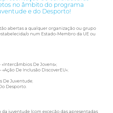
Encontro de
jetos no âmbito do programa
Multiplicadores da Rede
ventude e do Desporto!
Eurodesk 2026
tão abertas a qualquer organização ou grupo
l estabelecida/o num Estado-Membro da UE ou
- «Intercâmbios De Jovens»;
– «Ação De Inclusão DiscoverEU»;
s De Juventude;
Do Desporto.
o da juventude (com exceção das apresentadas