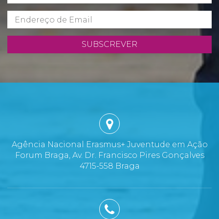
SUBSCREVER
Agência Nacional Erasmus+ Juventude em Ação
Forum Braga, Av. Dr. Francisco Pires Gonçalves
4715-558 Braga